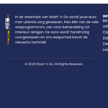
IN
In de wasstraat van Wash ’n Go wordt jouw auto
Be
met uiterste zorg gewassen. Kies één van de vele
VI
wasprogramma’s, van ozon behandeling tot
Ca
interieur reinigen. De auto wordt handmatig
voorgewassen en ons wasportaal bevat de
Zak
nieuwste techniek.
De
Lo
© 2026 Wash ’n Go. All Rights Reserved.