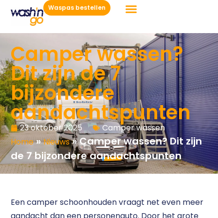
Waspas bestellen
Camper wassen?
Dit zijn de 7
bijzondere
aandachtspunten
23 oktober 2025
Camper wassen
»
»
Camper wassen? Dit zijn
Home
Nieuws
de 7 bijzondere aandachtspunten
Een camper schoonhouden vraagt net even meer
aandacht dan een personenauto. Door het grote