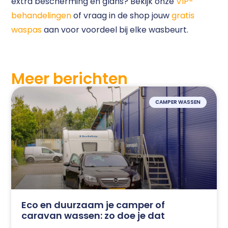
extra bescherming en glans? Bekijk onze
VIP-
behandelingen
of vraag in de shop jouw
gratis
waspas
aan voor voordeel bij elke wasbeurt.
Meer berichten
CAMPER WASSEN
Eco en duurzaam je camper of
caravan wassen: zo doe je dat