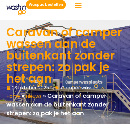
Waspas bestellen
Caravan of camper
wassen aan de
buitenkant zonder
strepen: zo pak je
het aan
23 oktober 2025
Camper wassen
»
»
Caravan of camper
Home
Nieuws
wassen aan de buitenkant zonder
strepen: zo pak je het aan