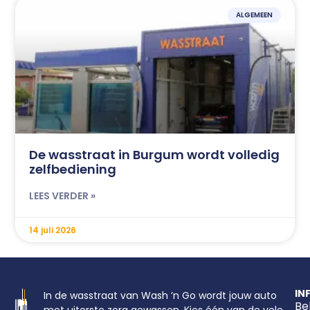
ALGEMEEN
De wasstraat in Burgum wordt volledig
zelfbediening
LEES VERDER »
14 juli 2026
IN
In de wasstraat van Wash ’n Go wordt jouw auto
Be