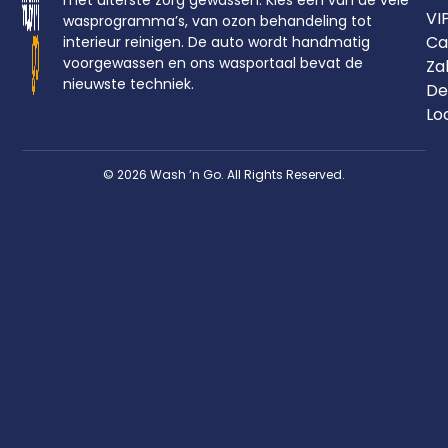
met uiterste zorg gewassen. Kies één van de vele
VI
wasprogramma’s, van ozon behandeling tot
Ca
interieur reinigen. De auto wordt handmatig
voorgewassen en ons wasportaal bevat de
Zak
nieuwste techniek.
De
Lo
© 2026 Wash ’n Go. All Rights Reserved.